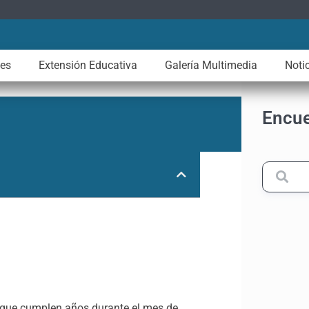
les
Extensión Educativa
Galería Multimedia
Noti
Encue
 que cumplen años durante el mes de